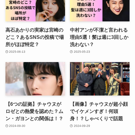
高石あかりの実家は宮崎の
中村アンが不潔と言われる
どこ？あるSNSの投稿で場
理由5選！髪は週に3回しか
所がほぼ特定？
洗わない？
2025-06-13
2025-05-23
【6つの証拠】チャウヌが
【画像】チャウヌが超小顔
ロゼとの熱愛を認めた？ム
でイケメンすぎ！何頭
ン・ガヨンとの関係は！？
身！？しゃべくりで話題
2024-09-30
2024-09-29