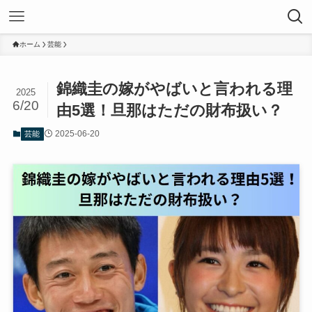
ホーム
芸能
錦織圭の嫁がやばいと言われる理
2025
6/20
由5選！旦那はただの財布扱い？
2025-06-20
芸能