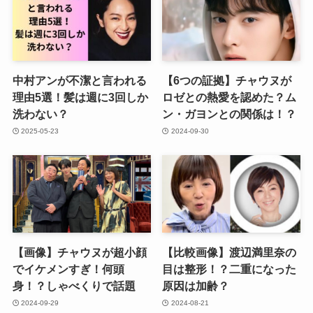
中村アンが不潔と言われる
【6つの証拠】チャウヌが
理由5選！髪は週に3回しか
ロゼとの熱愛を認めた？ム
洗わない？
ン・ガヨンとの関係は！？
2025-05-23
2024-09-30
【画像】チャウヌが超小顔
【比較画像】渡辺満里奈の
でイケメンすぎ！何頭
目は整形！？二重になった
身！？しゃべくりで話題
原因は加齢？
2024-09-29
2024-08-21