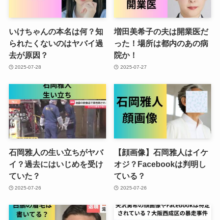
いけちゃんの本名は何？知
増田美希子の夫は開業医だ
られたくないのはヤバイ過
った！場所は都内のあの病
去が原因？
院か！
2025-07-28
2025-07-27
石岡雅人の生い立ちがヤバ
【顔画像】石岡雅人はイケ
イ？過去にはいじめを受け
オジ？Facebookは判明し
ていた？
ている？
2025-07-26
2025-07-26