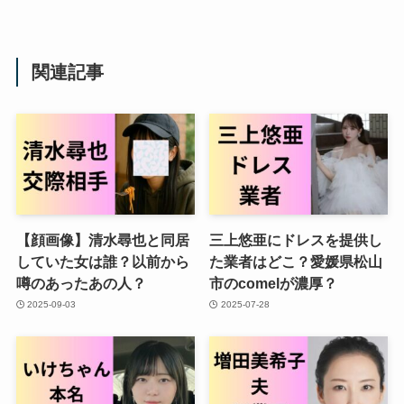
関連記事
【顔画像】清水尋也と同居
三上悠亜にドレスを提供し
していた女は誰？以前から
た業者はどこ？愛媛県松山
噂のあったあの人？
市のcomelが濃厚？
2025-09-03
2025-07-28