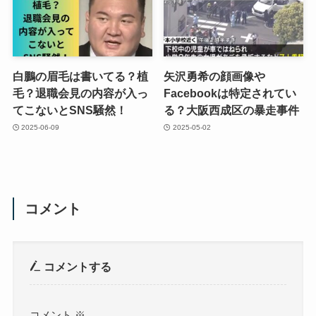
白鵬の眉毛は書いてる？植
矢沢勇希の顔画像や
毛？退職会見の内容が入っ
Facebookは特定されてい
てこないとSNS騒然！
る？大阪西成区の暴走事件
2025-06-09
2025-05-02
コメント
コメントする
コメント
※