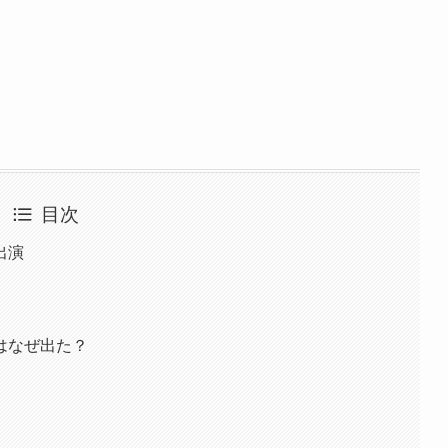
目次
出演
はなぜ出た？