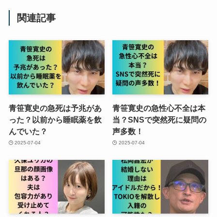
関連記事
青笹寛史の急死は予兆があ
青笹寛史の急性心不全は本
った？以前から睡眠薬を飲
当？SNSで突然死に疑問の
んでいた？
声多数！
2025-07-04
2025-07-04