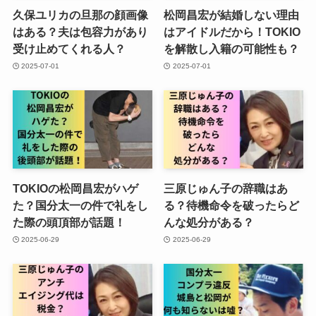
久保ユリカの旦那の顔画像
松岡昌宏が結婚しない理由
はある？夫は包容力があり
はアイドルだから！TOKIO
受け止めてくれる人？
を解散し入籍の可能性も？
2025-07-01
2025-07-01
TOKIOの松岡昌宏がハゲ
三原じゅん子の辞職はあ
た？国分太一の件で礼をし
る？待機命令を破ったらど
た際の頭頂部が話題！
んな処分がある？
2025-06-29
2025-06-29