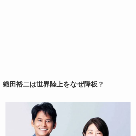
織田裕二は世界陸上をなぜ降板？