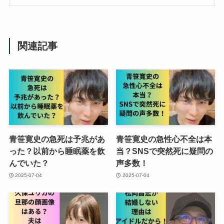
関連記事
青笹寛史の急死は予兆があ
青笹寛史の急性心不全は本
った？以前から睡眠薬を飲
当？SNSで突然死に疑問の
んでいた？
声多数！
2025-07-04
2025-07-04