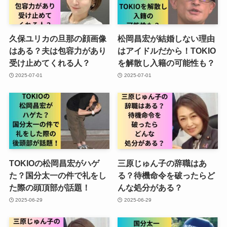
久保ユリカの旦那の顔画像
松岡昌宏が結婚しない理由
はある？夫は包容力があり
はアイドルだから！TOKIO
受け止めてくれる人？
を解散し入籍の可能性も？
2025-07-01
2025-07-01
TOKIOの松岡昌宏がハゲ
三原じゅん子の辞職はあ
た？国分太一の件で礼をし
る？待機命令を破ったらど
た際の頭頂部が話題！
んな処分がある？
2025-06-29
2025-06-29