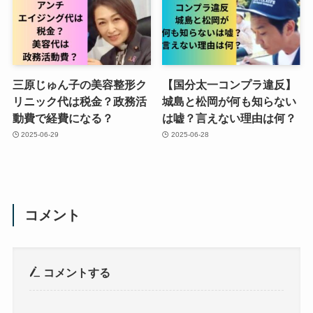
三原じゅん子の美容整形ク
【国分太一コンプラ違反】
リニック代は税金？政務活
城島と松岡が何も知らない
動費で経費になる？
は嘘？言えない理由は何？
2025-06-29
2025-06-28
コメント
コメントする