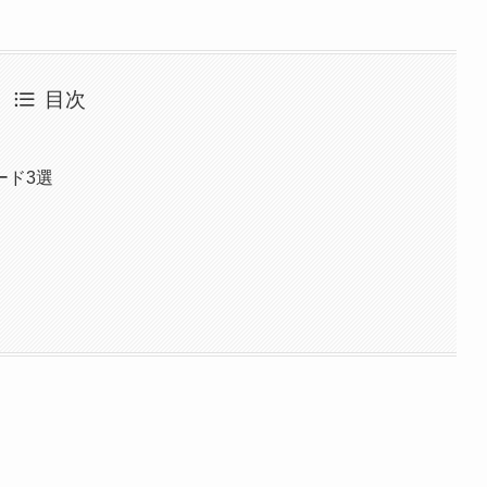
目次
ード3選