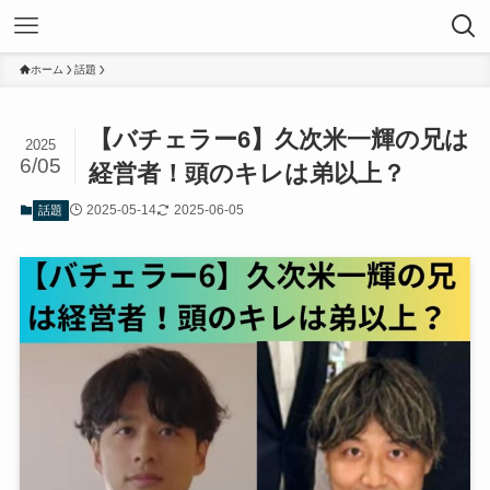
ホーム
話題
【バチェラー6】久次米一輝の兄は
2025
6/05
経営者！頭のキレは弟以上？
2025-05-14
2025-06-05
話題