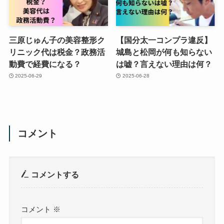
三原じゅん子の美容整形ク
【国分太一コンプラ違反】
リニック代は税金？政務活
城島と松岡が何も知らない
動費で経費になる？
は嘘？言えない理由は何？
2025-06-29
2025-06-28
コメント
コメントする
コメント
※