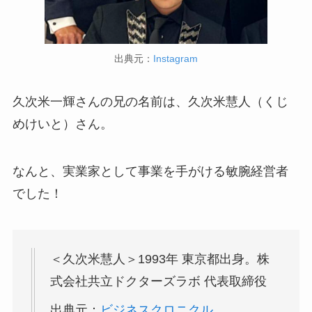
出典元：
Instagram
久次米一輝さんの兄の名前は、久次米慧人（くじ
めけいと）さん。
なんと、実業家として事業を手がける敏腕経営者
でした！
＜久次米慧人＞1993年 東京都出身。株
式会社共立ドクターズラボ 代表取締役
出典元：
ビジネスクロニクル