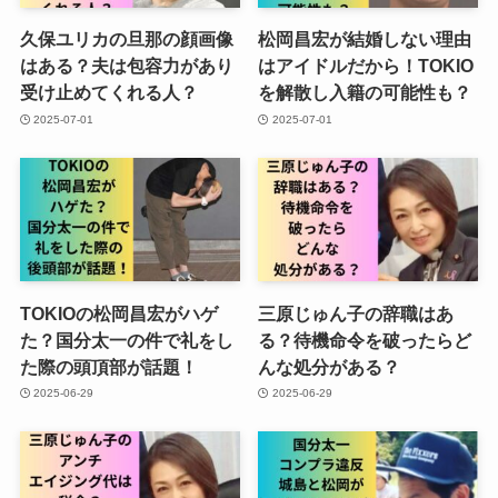
久保ユリカの旦那の顔画像
松岡昌宏が結婚しない理由
はある？夫は包容力があり
はアイドルだから！TOKIO
受け止めてくれる人？
を解散し入籍の可能性も？
2025-07-01
2025-07-01
TOKIOの松岡昌宏がハゲ
三原じゅん子の辞職はあ
た？国分太一の件で礼をし
る？待機命令を破ったらど
た際の頭頂部が話題！
んな処分がある？
2025-06-29
2025-06-29