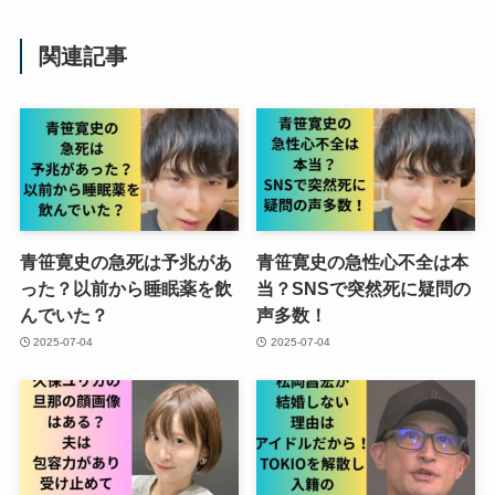
関連記事
青笹寛史の急死は予兆があ
青笹寛史の急性心不全は本
った？以前から睡眠薬を飲
当？SNSで突然死に疑問の
んでいた？
声多数！
2025-07-04
2025-07-04