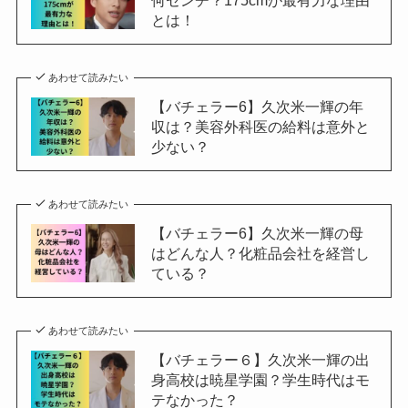
何センチ？175cmが最有力な理由
とは！
あわせて読みたい
【バチェラー6】久次米一輝の年
収は？美容外科医の給料は意外と
少ない？
あわせて読みたい
【バチェラー6】久次米一輝の母
はどんな人？化粧品会社を経営し
ている？
あわせて読みたい
【バチェラー６】久次米一輝の出
身高校は暁星学園？学生時代はモ
テなかった？